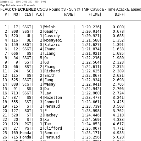
Mobile :
100
|
160
|
240
|
320
|
480
|
640
|
Page Refreshes every 30 seconds
FLAG:
CHECKERED
CSCS Round #3 - Sun @ TMP Cayuga - Time Attack
Elapsed
  P|  NO|  CLS| PIC|         NAME|      FTIME|      DIFF|
  1|  17| SSGT|   1|Welsh        |   1:20.236|     0.000|

  2| 808| SSGT|   2|Gaudry       |   1:20.914|     0.678|

  3| 520|   UL|   1|Cassidy      |   1:20.921|     0.685|

  4| 116|   UL|   2|Mosayebi     |   1:21.588|     1.352|

  5| 159| SSGT|   3|Balazic      |   1:21.627|     1.391|

  6|  12| SSGT|   4|Zhang        |   1:21.874|     1.638|

  7| 666|   SS|   1|Liang        |   1:21.921|     1.685|

  8|  34| SSGT|   5|Qi           |   1:22.216|     1.980|

  9|   9|  SST|   1|Gu           |   1:22.564|     2.328|

 10|  66|  SST|   2|Zhang        |   1:22.611|     2.375|

 11|  24|   SC|   1|Richard      |   1:22.625|     2.389|

 12| 115|   SS|   2|Smith        |   1:22.867|     2.631|

 13| 525| SSGT|   6|Fung         |   1:22.934|     2.698|

 14| 888| SCGT|   1|Wasay        |   1:22.941|     2.705|

 15|  91|   SS|   3|Du           |   1:22.942|     2.706|

 16| 713| SSGT|   7|Lay          |   1:22.960|     2.724|

 17| 787|   SS|   4|Hazelton     |   1:23.477|     3.241|

 18| 555|  SST|   3|Connell      |   1:23.661|     3.425|

 19| 715|   ST|   1|Persaud      |   1:23.739|     3.503|

 20| 127|  SGT|   1|P            |   1:23.998|     3.762|

 21| 528|   ST|   2|Hachey       |   1:24.446|     4.210|

 22|  20|   ST|   3|Xu           |   1:24.569|     4.333|

 23| 129|  PGT|   1|Tam          |   1:24.853|     4.617|

 24|  27|  PGT|   2|Clifford     |   1:25.007|     4.771|

 25| 169|Honda|   1|Bencio       |   1:25.171|     4.935|

 26| 715|Honda|   2|Persuad      |   1:25.256|     5.020|
