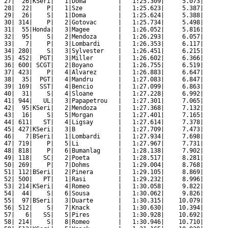
 27|  26|KSeri|   1|Doma         |   1:25.309|     5.073|

 28|  22|    P|   1|Sze          |   1:25.623|     5.387|

 29|  26|    S|   1|Doma         |   1:25.624|     5.388|

 30| 314|    P|   2|Gotovac      |   1:25.734|     5.498|

 31|  55|Honda|   3|Magee        |   1:26.052|     5.816|

 32|  95|    S|   2|Mendoza      |   1:26.293|     6.057|

 33|   7|    P|   3|Lombardi     |   1:26.353|     6.117|

 34| 280|    S|   3|Sylvester    |   1:26.451|     6.215|

 35| 452|  PGT|   3|Miller       |   1:26.602|     6.366|

 36| 600| SCGT|   2|Boyano       |   1:26.755|     6.519|

 37| 423|    P|   4|Alvarez      |   1:26.883|     6.647|

 38|  35|  PGT|   4|Mandru       |   1:27.083|     6.847|

 39| 169|  SST|   4|Bencio       |   1:27.099|     6.863|

 40|  31|    S|   4|Sloane       |   1:27.228|     6.992|

 41| 944|   UL|   3|Papapetrou   |   1:27.301|     7.065|

 42|  95|KSeri|   2|Mendoza      |   1:27.368|     7.132|

 43|  16|    S|   5|Morgan       |   1:27.401|     7.165|

 44| 611|   ST|   4|Ligsay       |   1:27.614|     7.378|

 45| 427|KSeri|   3|B            |   1:27.709|     7.473|

 46|   7|BSeri|   1|Lombardi     |   1:27.934|     7.698|

 47| 719|    P|   5|Li           |   1:27.967|     7.731|

 48| 818|    P|   6|Bumanlag     |   1:28.138|     7.902|

 49| 118|   SC|   2|Poeta        |   1:28.517|     8.281|

 50| 269|    P|   7|Dohms        |   1:29.004|     8.768|

 51| 112|BSeri|   2|Pinera       |   1:29.105|     8.869|

 52| 500|   PT|   1|Rasi         |   1:29.232|     8.996|

 53| 214|KSeri|   4|Romeo        |   1:30.058|     9.822|

 54|  44|    S|   6|Sousa        |   1:30.062|     9.826|

 55|  97|BSeri|   3|Duarte       |   1:30.315|    10.079|

 56| 512|    S|   7|Knack        |   1:30.630|    10.394|

 57|   6|   SS|   5|Pires        |   1:30.928|    10.692|

 58| 214|    S|   8|Romeo        |   1:30.946|    10.710|
