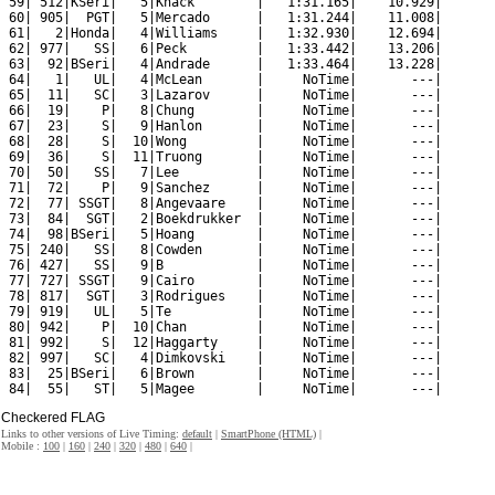
 59| 512|KSeri|   5|Knack        |   1:31.165|    10.929|

 60| 905|  PGT|   5|Mercado      |   1:31.244|    11.008|

 61|   2|Honda|   4|Williams     |   1:32.930|    12.694|

 62| 977|   SS|   6|Peck         |   1:33.442|    13.206|

 63|  92|BSeri|   4|Andrade      |   1:33.464|    13.228|

 64|   1|   UL|   4|McLean       |     NoTime|       ---|

 65|  11|   SC|   3|Lazarov      |     NoTime|       ---|

 66|  19|    P|   8|Chung        |     NoTime|       ---|

 67|  23|    S|   9|Hanlon       |     NoTime|       ---|

 68|  28|    S|  10|Wong         |     NoTime|       ---|

 69|  36|    S|  11|Truong       |     NoTime|       ---|

 70|  50|   SS|   7|Lee          |     NoTime|       ---|

 71|  72|    P|   9|Sanchez      |     NoTime|       ---|

 72|  77| SSGT|   8|Angevaare    |     NoTime|       ---|

 73|  84|  SGT|   2|Boekdrukker  |     NoTime|       ---|

 74|  98|BSeri|   5|Hoang        |     NoTime|       ---|

 75| 240|   SS|   8|Cowden       |     NoTime|       ---|

 76| 427|   SS|   9|B            |     NoTime|       ---|

 77| 727| SSGT|   9|Cairo        |     NoTime|       ---|

 78| 817|  SGT|   3|Rodrigues    |     NoTime|       ---|

 79| 919|   UL|   5|Te           |     NoTime|       ---|

 80| 942|    P|  10|Chan         |     NoTime|       ---|

 81| 992|    S|  12|Haggarty     |     NoTime|       ---|

 82| 997|   SC|   4|Dimkovski    |     NoTime|       ---|

 83|  25|BSeri|   6|Brown        |     NoTime|       ---|

Checkered FLAG
Links to other versions of Live Timing:
default
|
SmartPhone (HTML)
|
Mobile :
100
|
160
|
240
|
320
|
480
|
640
|